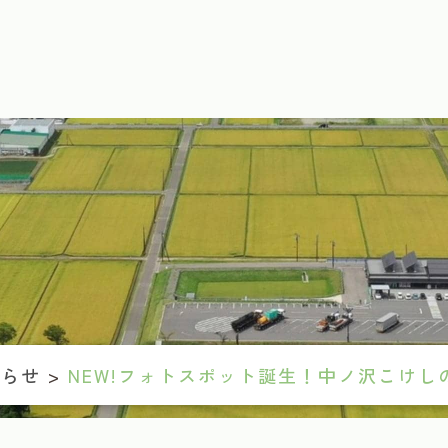
知らせ
>
NEW!フォトスポット誕生！中ノ沢こけし