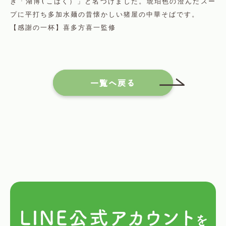
き「湖博(こはく）」と名づけました。琥珀色の澄んだスー
プに平打ち多加水麺の昔懐かしい猪屋の中華そばです。
【感謝の一杯】喜多方喜一監修
一覧へ戻る